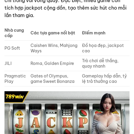
chỉ trong vài vòng quay. Đặc biệt, nhiều game còn
tích hợp jackpot cộng dồn, tạo thêm sức hút cho mỗi
lần tham gia.
Nhà cung
Các tựa game nổi bật
Điểm mạnh
cấp
Caishen Wins, Mahjong
Đồ họa đẹp, jackpot
PG Soft
Ways
cao
Trò chơi dễ thắng,
JILI
Roma, Golden Empire
quay nhanh
Pragmatic
Gates of Olympus,
Gameplay hấp dẫn, tỷ
Play
game Sweet Bonanza
lệ trả thưởng cao