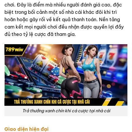
chơi. Đây là điểm mà nhiều người đánh giá cao, đặc
biệt trong bối cảnh một số nhà cái khác đôi khi trì
hoãn hoặc gây rối về kết quả thanh toán. Nền tảng
cam kết mọi người chơi đều nhận được quyền lợi đầy
đủ theo tỷ lệ cược đã tham gia.
Trả thưởng xanh chín khi cá cược tại nhà cái
Giao diện hiện đại