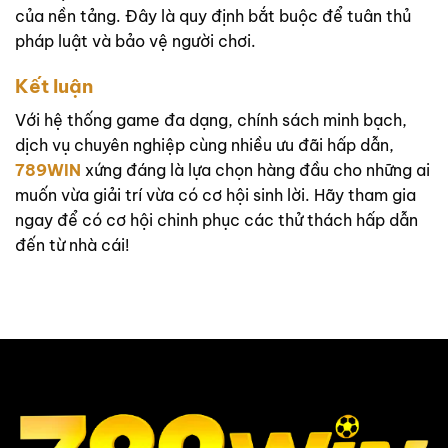
của nền tảng. Đây là quy định bắt buộc để tuân thủ
pháp luật và bảo vệ người chơi.
Kết luận
Với hệ thống game đa dạng, chính sách minh bạch,
dịch vụ chuyên nghiệp cùng nhiều ưu đãi hấp dẫn,
789WIN
xứng đáng là lựa chọn hàng đầu cho những ai
muốn vừa giải trí vừa có cơ hội sinh lời. Hãy tham gia
ngay để có cơ hội chinh phục các thử thách hấp dẫn
đến từ nhà cái!