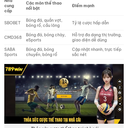
Nhà
Các môn thể thao
cung
Điểm mạnh
nổi bật
cấp
Bóng đá, quần vợt,
SBOBET
Tỷ lệ cược hấp dẫn
bóng rổ, cầu lông
Bóng đá, bóng chày,
Hỗ trợ đa dạng thị trường,
CMD368
eSports
giao diện dễ dùng
SABA
Bóng đá, bóng
Cập nhật nhanh, trực tiếp
Sports
chuyền, bóng rổ
sắc nét