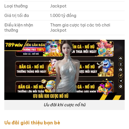
Loại thưởng
Jackpot
Giá trị tối đa
1.000 tỷ đồng
Điều kiện nhận
Tham gia cược tại các trò chơi
thưởng
Jackpot
Ưu đãi khi cược nổ hũ
Ưu đãi giới thiệu bạn bè