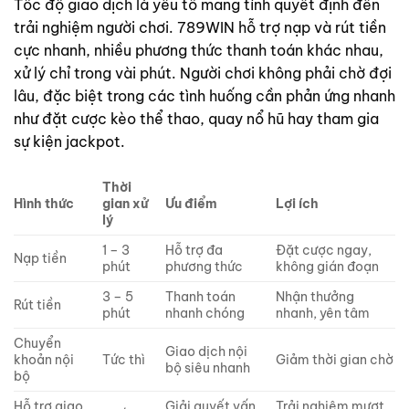
Tốc độ giao dịch là yếu tố mang tính quyết định đến
trải nghiệm người chơi. 789WIN hỗ trợ nạp và rút tiền
cực nhanh, nhiều phương thức thanh toán khác nhau,
xử lý chỉ trong vài phút. Người chơi không phải chờ đợi
lâu, đặc biệt trong các tình huống cần phản ứng nhanh
như đặt cược kèo thể thao, quay nổ hũ hay tham gia
sự kiện jackpot.
Thời
Hình thức
gian xử
Ưu điểm
Lợi ích
lý
1 – 3
Hỗ trợ đa
Đặt cược ngay,
Nạp tiền
phút
phương thức
không gián đoạn
3 – 5
Thanh toán
Nhận thưởng
Rút tiền
phút
nhanh chóng
nhanh, yên tâm
Chuyển
Giao dịch nội
khoản nội
Tức thì
Giảm thời gian chờ
bộ siêu nhanh
bộ
Hỗ trợ giao
Giải quyết vấn
Trải nghiệm mượt