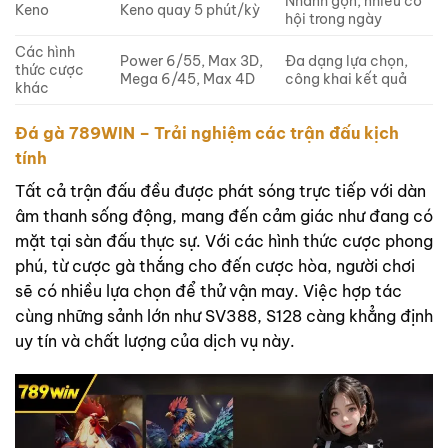
Nhanh gọn, nhiều cơ
Keno
Keno quay 5 phút/kỳ
hội trong ngày
Các hình
Power 6/55, Max 3D,
Đa dạng lựa chọn,
thức cược
Mega 6/45, Max 4D
công khai kết quả
khác
Đá gà 789WIN – Trải nghiệm các trận đấu kịch
tính
Tất cả trận đấu đều được phát sóng trực tiếp với dàn
âm thanh sống động, mang đến cảm giác như đang có
mặt tại sàn đấu thực sự. Với các hình thức cược phong
phú, từ cược gà thắng cho đến cược hòa, người chơi
sẽ có nhiều lựa chọn để thử vận may. Việc hợp tác
cùng những sảnh lớn như SV388, S128 càng khẳng định
uy tín và chất lượng của dịch vụ này.