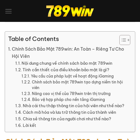
Table of Contents
Chính Sách Bảo Mật 789win: An Toàn – Riêng Tư Cho
Hội Viên
Nội dung chung về chính sách bảo mật 789win
Tính cần thiết của điều khoản bảo mật là gì?
Yêu cầu của pháp luật về hoạt động iGaming
Chính sách bảo mật 789win tạo dựng niềm tin hội
viên
Nâng cao vị thế của 789win trên thị trường
Bảo vệ hợp pháp cho nền tảng iGaming
Nhà cái thu thập thông tin của hội viên như thế nào?
Cách mã hóa và lưu trữ thông tin của thành viên
Chia sẻ thông tin của người chơi như thế nào?
Lời kết