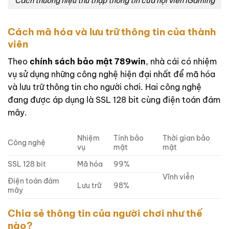
Cách thương hiệu thu thập thông tin của hội viên iGaming
Cách mã hóa và lưu trữ thông tin của thành
viên
Theo
chính sách bảo mật 789win
, nhà cái có nhiệm
vụ sử dụng những công nghệ hiện đại nhất để mã hóa
và lưu trữ thông tin cho người chơi. Hai công nghệ
đang được áp dụng là SSL 128 bit cùng điện toán đám
mây.
Nhiệm
Tính bảo
Thời gian bảo
Công nghệ
vụ
mật
mật
SSL 128 bit
Mã hóa
99%
Vĩnh viễn
Điện toán đám
Lưu trữ
98%
mây
Chia sẻ thông tin của người chơi như thế
nào?