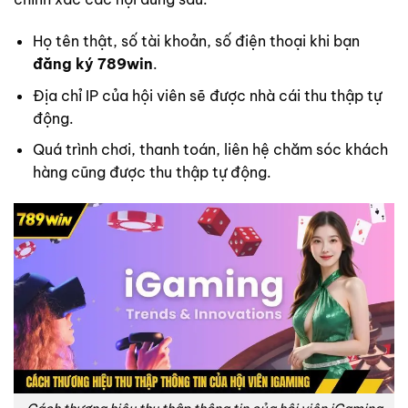
Họ tên thật, số tài khoản, số điện thoại khi bạn
đăng ký 789win
.
Địa chỉ IP của hội viên sẽ được nhà cái thu thập tự
động.
Quá trình chơi, thanh toán, liên hệ chăm sóc khách
hàng cũng được thu thập tự động.