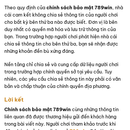
Theo quy định của
chính sách bảo mật 789win
, nhà
cái cam kết không chia sẻ thông tin của người chơi
cho bất kỳ bên thứ ba nào được biết. Đơn vị là bên
duy nhất có quyền mã hóa và lưu trữ thông tin của
bạn. Trong trường hợp người chơi phát hiện nhà cái
chia sẻ thông tin cho bên thứ ba, bạn sẽ nhận được
những khoản đền bù xứng đáng.
Nền tảng chỉ chia sẻ và cung cấp dữ liệu người chơi
trong trường hợp chính quyền sở tại yêu cầu. Tuy
nhiên, các yêu cầu chia sẻ thông tin này phải có văn
bản và chấp thuận của chính quyền địa phương.
Lời kết
Chính sách bảo mật 789win
cùng những thông tin
liên quan đã được thương hiệu gửi đến khách hàng
trong bài viết này. Người chơi tham khảo trước khi