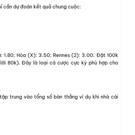
hỉ cần dự đoán kết quả chung cuộc:
): 1.80; Hòa (X): 3.50; Rennes (2): 3.00. Đặt 100k
i 80k). Đây là loại cá cược cực kỳ phù hợp cho
tập trung vào tổng số bàn thắng ví dụ khi nhà cái