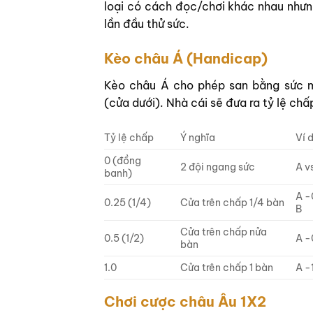
loại có cách đọc/chơi khác nhau nhưng
lần đầu thử sức.
Kèo châu Á (Handicap)
Kèo châu Á cho phép san bằng sức mạ
(cửa dưới). Nhà cái sẽ đưa ra tỷ lệ ch
Tỷ lệ chấp
Ý nghĩa
Ví 
0 (đồng
2 đội ngang sức
A v
banh)
A -
0.25 (1/4)
Cửa trên chấp 1/4 bàn
B
Cửa trên chấp nửa
0.5 (1/2)
A -
bàn
1.0
Cửa trên chấp 1 bàn
A -
Chơi cược châu Âu 1X2