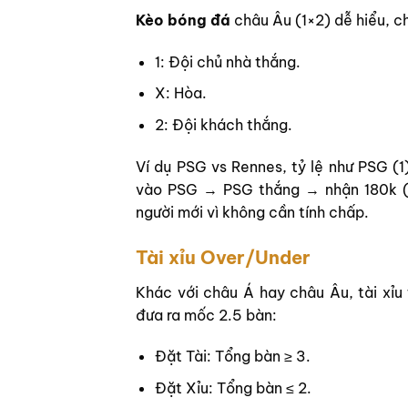
Kèo bóng đá
châu Âu (1×2) dễ hiểu, c
1: Đội chủ nhà thắng.
X: Hòa.
2: Đội khách thắng.
Ví dụ PSG vs Rennes, tỷ lệ như PSG (1
vào PSG → PSG thắng → nhận 180k (lờ
người mới vì không cần tính chấp.
Tài xỉu Over/Under
Khác với châu Á hay châu Âu, tài xỉu 
đưa ra mốc 2.5 bàn:
Đặt Tài: Tổng bàn ≥ 3.
Đặt Xỉu: Tổng bàn ≤ 2.