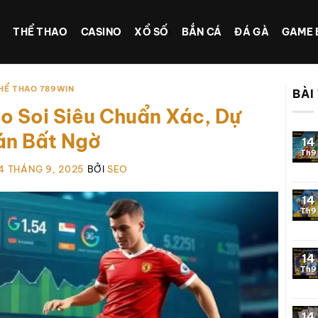
THỂ THAO
CASINO
XỔ SỐ
BẮN CÁ
ĐÁ GÀ
GAME 
HỂ THAO 789WIN
BÀI
o Soi Siêu Chuẩn Xác, Dự
n Bất Ngờ
14
Th9
4 THÁNG 9, 2025
BỞI
SEO
14
Th9
14
Th9
14