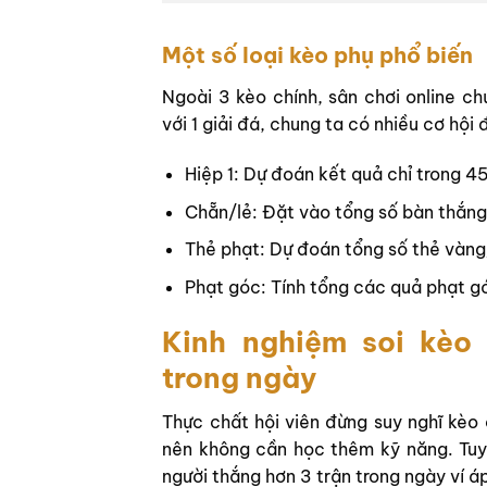
Một số loại kèo phụ phổ biến
Ngoài 3 kèo chính, sân chơi online c
với 1 giải đá, chung ta có nhiều cơ hội 
Hiệp 1: Dự đoán kết quả chỉ trong 4
Chẵn/lẻ: Đặt vào tổng số bàn thắng 
Thẻ phạt: Dự đoán tổng số thẻ vàng
Phạt góc: Tính tổng các quả phạt g
Kinh nghiệm soi kèo 
trong ngày
Thực chất hội viên đừng suy nghĩ kèo 
nên không cần học thêm kỹ năng. Tuy 
người thắng hơn 3 trận trong ngày ví 