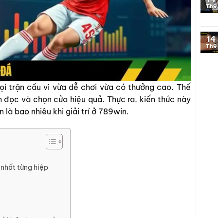
Th9
14
Th9
ọi trận cầu vì vừa dễ chơi vừa có thưởng cao. Thế
h đọc và chọn cửa hiệu quả. Thực ra, kiến thức này
n là bao nhiêu khi giải trí ở 789win.
nhất từng hiệp