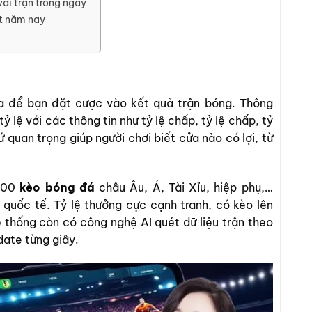
vài trận trong ngày
ất năm nay
 ra để bạn đặt cược vào kết quả trận bóng. Thông
ỷ lệ với các thông tin như tỷ lệ chấp, tỷ lệ chấp, tỷ
 quan trọng giúp người chơi biết cửa nào có lợi, từ
.000
kèo bóng đá
châu Âu, Á, Tài Xỉu, hiệp phụ,…
quốc tế. Tỷ lệ thưởng cực cạnh tranh, có kèo lên
 thống còn có công nghệ AI quét dữ liệu trận theo
pdate từng giây.