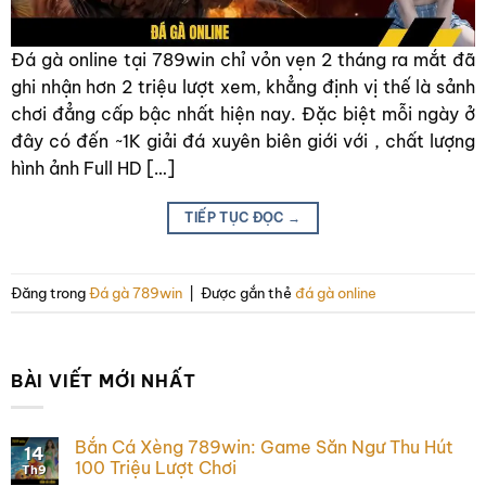
Đá gà online tại 789win chỉ vỏn vẹn 2 tháng ra mắt đã
ghi nhận hơn 2 triệu lượt xem, khẳng định vị thế là sảnh
chơi đẳng cấp bậc nhất hiện nay. Đặc biệt mỗi ngày ở
đây có đến ~1K giải đá xuyên biên giới với , chất lượng
hình ảnh Full HD […]
TIẾP TỤC ĐỌC
→
Đăng trong
Đá gà 789win
|
Được gắn thẻ
đá gà online
BÀI VIẾT MỚI NHẤT
Bắn Cá Xèng 789win: Game Săn Ngư Thu Hút
14
100 Triệu Lượt Chơi
Th9