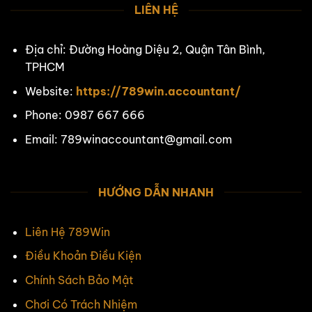
LIÊN HỆ
Địa chỉ:
Đường Hoàng Diệu 2, Quận Tân Bình,
TPHCM
Website:
https://789win.accountant/
Phone:
0987 667 666
Email:
789winaccountant@gmail.com
HƯỚNG DẪN NHANH
Liên Hệ 789Win
Điều Khoản Điều Kiện
Chính Sách Bảo Mật
Chơi Có Trách Nhiệm