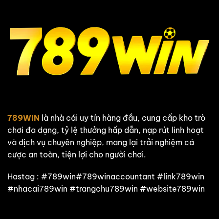
Bóc
Ù
Trần
Sự
Thật
Kết
Quả
789WIN
là nhà cái uy tín hàng đầu, cung cấp kho trò
chơi đa dạng, tỷ lệ thưởng hấp dẫn, nạp rút linh hoạt
và dịch vụ chuyên nghiệp, mang lại trải nghiệm cá
cược an toàn, tiện lợi cho người chơi.
Hastag : #789win#789winaccountant #link789win
#nhacai789win #trangchu789win #website789win