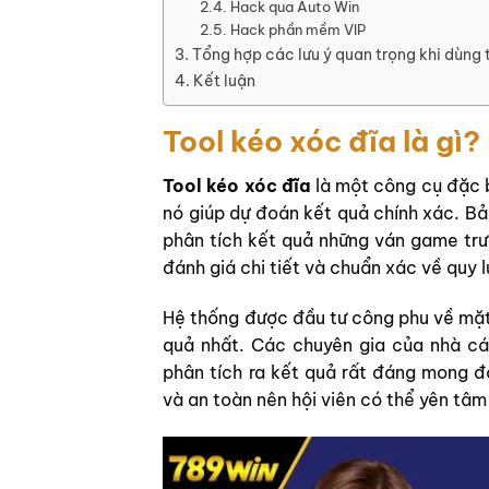
Hack qua Auto Win
Hack phần mềm VIP
Tổng hợp các lưu ý quan trọng khi dùng 
Kết luận
Tool kéo xóc đĩa là gì?
Tool kéo xóc đĩa
là một công cụ đặc b
nó giúp dự đoán kết quả chính xác. Bả
phân tích kết quả những ván game tr
đánh giá chi tiết và chuẩn xác về quy l
Hệ thống được đầu tư công phu về mặ
quả nhất. Các chuyên gia của nhà cá
phân tích ra kết quả rất đáng mong đ
và an toàn nên hội viên có thể yên tâm 