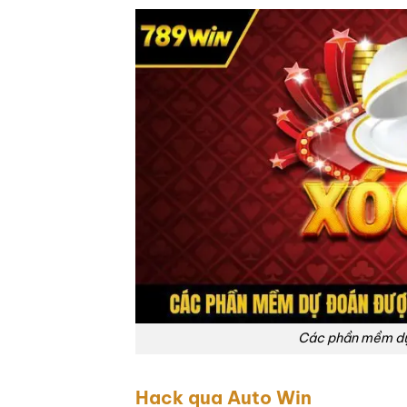
Các phần mềm dự
Hack qua Auto Win