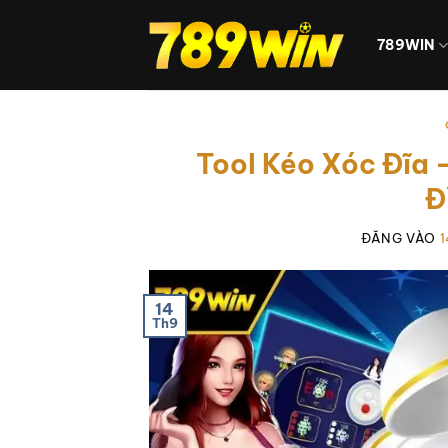
789WIN
Tool Kéo Xóc Đĩa 
Đ
ĐĂNG VÀO
1
14
Th9