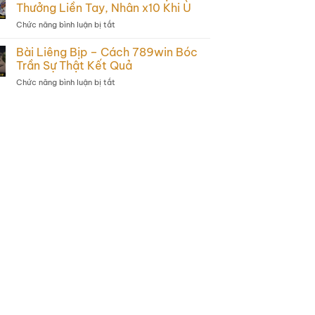
Đổi
Hữu
Thưởng Liền Tay, Nhân x10 Khi Ù
Chơi
Thưởng
Hiệu
Chức năng bình luận bị tắt
ở
789WIN
Dành
Đánh
–
Cho
Bài
Bài Liêng Bịp – Cách 789win Bóc
Đại
Mọi
Phỏm
Dương
Trần Sự Thật Kết Quả
Tân
789win:
Săn
Thủ
Chức năng bình luận bị tắt
ở
Nhận
Xu
Bài
Thưởng
Uy
Liêng
Liền
Tín
Bịp
Tay,
2025
–
Nhân
Cách
x10
789win
Khi
Bóc
Ù
Trần
Sự
Thật
Kết
Quả