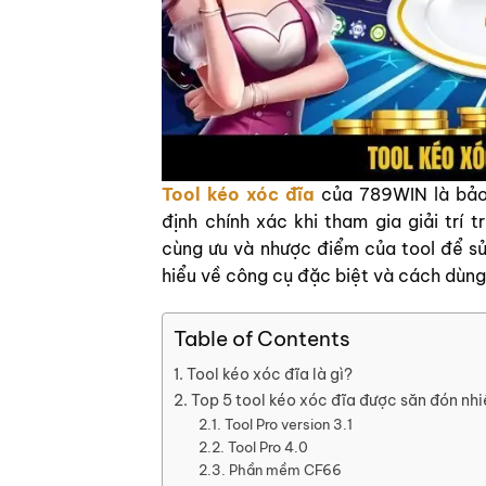
Tool kéo xóc đĩa
của 789WIN là bảo 
định chính xác khi tham gia giải trí 
cùng ưu và nhược điểm của tool để sử
hiểu về công cụ đặc biệt và cách dùng
Table of Contents
Tool kéo xóc đĩa là gì?
Top 5 tool kéo xóc đĩa được săn đón nh
Tool Pro version 3.1
Tool Pro 4.0
Phần mềm CF66