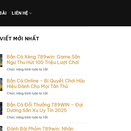
BÀI
LIÊN HỆ
 VIẾT MỚI NHẤT
Bắn Cá Xèng 789win: Game Săn
Ngư Thu Hút 100 Triệu Lượt Chơi
Chức năng bình luận bị tắt
ở
Bắn
Cá
Bắn Cá Online – Bí Quyết Chơi Hữu
Xèng
Hiệu Dành Cho Mọi Tân Thủ
789win:
Chức năng bình luận bị tắt
ở
Game
Bắn
Săn
Cá
Bắn Cá Đổi Thưởng 789WIN – Đại
Ngư
Online
Thu
Dương Săn Xu Uy Tín 2025
–
Hút
Chức năng bình luận bị tắt
ở
Bí
100
Bắn
Quyết
Triệu
Cá
Đánh Bài Phỏm 789win: Nhận
Chơi
Lượt